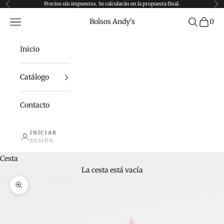
Ir al contenido
Precios sin impuestos. Se calcularán en la propuesta final.
Anterior
Sig
Menú
Buscar
Bolsos Andy's
0
Inicio
Catálogo
Contacto
INICIAR
SESIÓN
Cesta
La cesta está vacía
Zoom