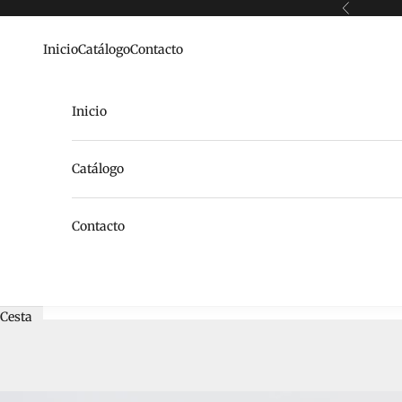
Ir al contenido
Anterior
Inicio
Catálogo
Contacto
Inicio
Catálogo
Contacto
Cesta