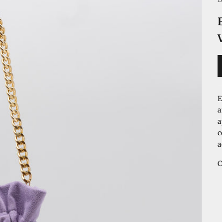
E
a
a
c
a
C