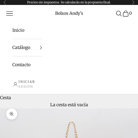
Ir al contenido
Precios sin impuestos. Se calcularán en la propuesta final.
Anterior
Sig
Menú
Buscar
Bolsos Andy's
0
Inicio
Catálogo
Contacto
INICIAR
SESIÓN
Cesta
La cesta está vacía
Zoom