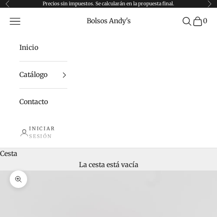
Ir al contenido
Precios sin impuestos. Se calcularán en la propuesta final.
Anterior
Sig
Menú
Buscar
Bolsos Andy's
0
Inicio
Catálogo
Contacto
INICIAR
SESIÓN
Cesta
La cesta está vacía
Zoom