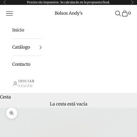
Ir al contenido
Precios sin impuestos. Se calcularán en la propuesta final.
Anterior
Sig
Menú
Buscar
Bolsos Andy's
0
Inicio
Catálogo
Contacto
INICIAR
SESIÓN
Cesta
La cesta está vacía
Zoom