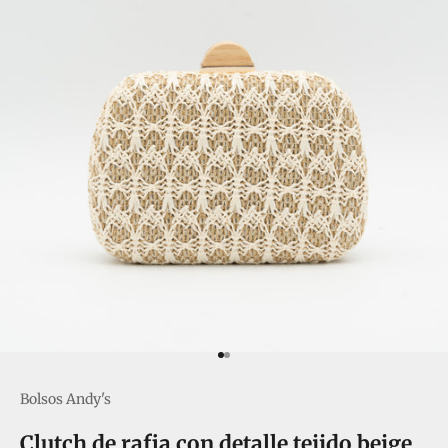
Ir al artículo 1
Ir al artículo 2
Bolsos Andy's
Clutch de rafia con detalle tejido beige