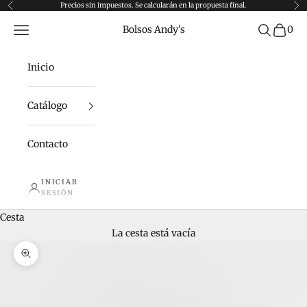
Ir al contenido
Precios sin impuestos. Se calcularán en la propuesta final.
Anterior
Sig
Menú
Buscar
Bolsos Andy's
0
Inicio
Catálogo
Contacto
INICIAR
SESIÓN
Cesta
La cesta está vacía
Zoom