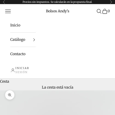
Ir al contenido
Precios sin impuestos. Se calcularán en la propuesta final.
Anterior
Sig
Menú
Buscar
Bolsos Andy's
0
Inicio
Catálogo
Contacto
INICIAR
SESIÓN
Cesta
La cesta está vacía
Zoom