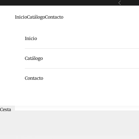
Ir al contenido
Anterior
Inicio
Catálogo
Contacto
Inicio
Catálogo
Contacto
Cesta