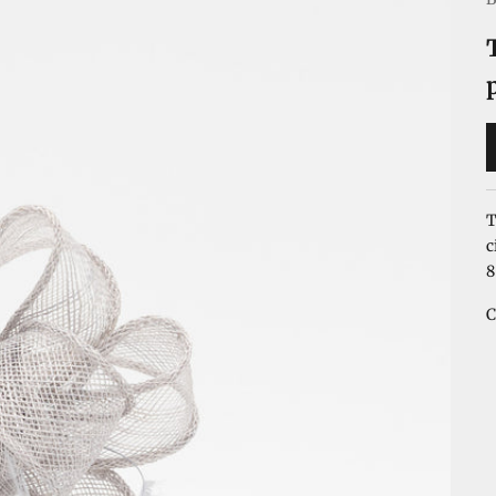
T
c
8
C