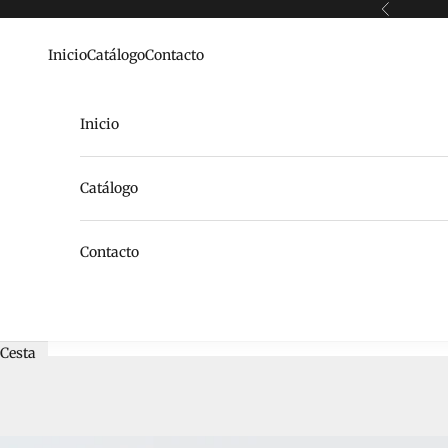
Ir al contenido
Anterior
Inicio
Catálogo
Contacto
Inicio
Catálogo
Contacto
Cesta