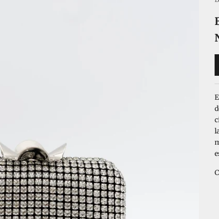
E
d
c
l
m
e
C