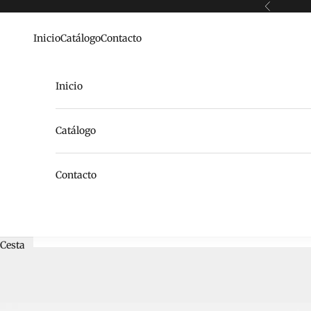
Ir al contenido
Anterior
Inicio
Catálogo
Contacto
Inicio
Catálogo
Contacto
Cesta