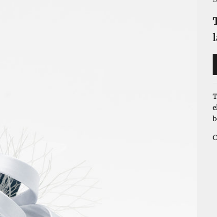
T
e
b
C